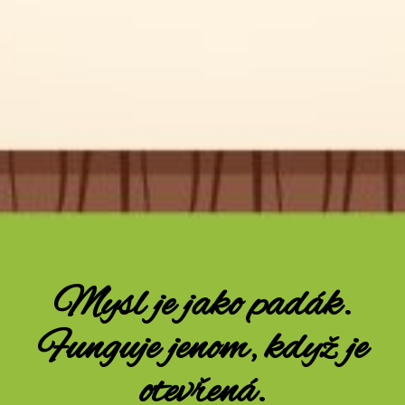
Mysl je jako padák.
Funguje jenom, když je
otevřená.