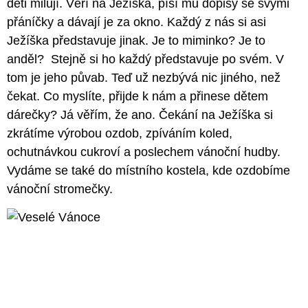
děti milují. Věří na Ježíška, píší mu dopisy se svými
přáníčky a dávají je za okno. Každý z nás si asi
Ježíška představuje jinak. Je to miminko? Je to
anděl? Stejně si ho každý představuje po svém. V
tom je jeho půvab. Teď už nezbývá nic jiného, než
čekat. Co myslíte, přijde k nám a přinese dětem
dárečky? Já věřím, že ano. Čekání na Ježíška si
zkrátíme výrobou ozdob, zpíváním koled,
ochutnávkou cukroví a poslechem vánoční hudby.
Vydáme se také do místního kostela, kde ozdobíme
vánoční stromečky.