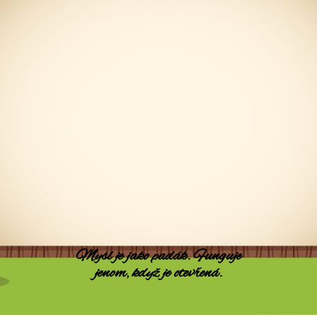
Mysl je jako padák. Funguje
jenom, když je otevřená.