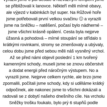
se přibližovali k lanovce. Někteří měli mírné obavy,
ale výjezd v kabinkách byl super. Na Růžové hoře
jsme potřebovali první velkou svačinu 🙂 a vyrazili
jsme na Sněžku – natěšení, počasí bylo nádherné –
jsme všichni krásně opálení. Cesta byla nejprve
úžasná a pohodová – mírné stoupání se střídalo s
krátkými rovinkami, stromy se zmenšovaly a ubývaly,
celou dobu jsme před sebou měli náš vysněný vrchol.
Až se před námi objevil poslední 1 km tvořený
kamennými schody, museli jsme se znovu občerstvit
a dodat energii před náročným výstupem. No a
vyrazili jsme. Nejprve celkem rychle, ale brzo jsme
zpomalili, počítali jsme schody, kdy si uděláme krátký
odpočinek, ale nakonec jsme to všichni dokázali a
radovali se z dobytí našeho dnešního cíle. Na vrcholu
Sněžky trošku foukalo, bylo prý 6 stupňů podle