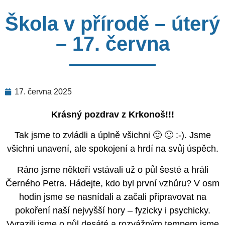
Škola v přírodě – úterý
– 17. června
17. června 2025
Krásný pozdrav z Krkonoš!!!
Tak jsme to zvládli a úplně všichni 🙂 🙂 :-). Jsme
všichni unavení, ale spokojení a hrdí na svůj úspěch.
Ráno jsme někteří vstávali už o půl šesté a hráli
Černého Petra. Hádejte, kdo byl první vzhůru? V osm
hodin jsme se nasnídali a začali připravovat na
pokoření naší nejvyšší hory – fyzicky i psychicky.
Vyrazili jsme o půl desáté a rozvážným tempem jsme