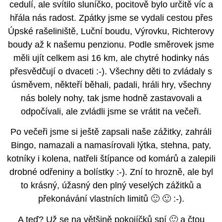
cedulí, ale svítilo sluníčko, pocitově bylo určitě víc a
hřála nás radost. Zpátky jsme se vydali cestou přes
Úpské rašeliniště, Luční boudu, Výrovku, Richterovy
boudy až k našemu penzionu. Podle směrovek jsme
měli ujít celkem asi 16 km, ale chytré hodinky nás
přesvědčují o dvaceti :-). Všechny děti to zvládaly s
úsměvem, někteří běhali, padali, hráli hry, všechny
nás bolely nohy, tak jsme hodně zastavovali a
odpočívali, ale zvládli jsme se vrátit na večeři.
Po večeři jsme si ještě zapsali naše zážitky, zahráli
Bingo, namazali a namasírovali lýtka, stehna, paty,
kotníky i kolena, natřeli štípance od komárů a zalepili
drobné odřeniny a bolístky :-). Zní to hrozně, ale byl
to krásný, úžasný den plný veselých zážitků a
překonávání vlastních limitů 🙂 🙂 :-).
A teď? Už se na většině pokojíčků spí 🙂 a čtou