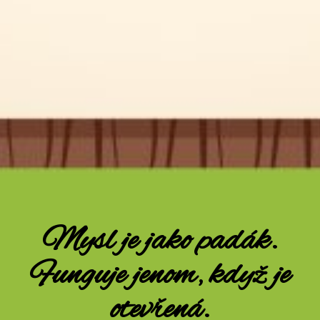
Mysl je jako padák.
Funguje jenom, když je
otevřená.