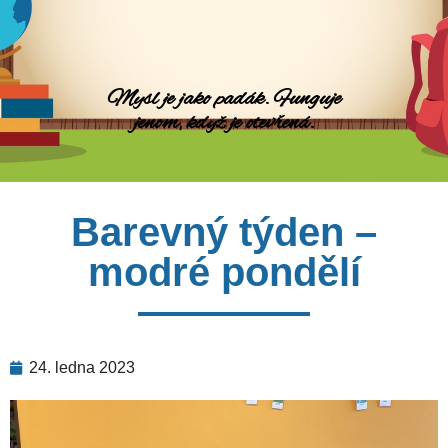
Mysl je jako padák. Funguje
jenom, když je otevřená.
Barevný týden –
modré pondělí
24. ledna 2023