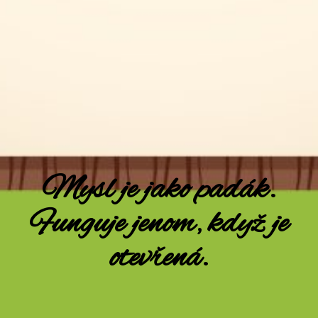
Mysl je jako padák.
Funguje jenom, když je
otevřená.