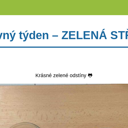
vný týden – ZELENÁ S
Krásné zelené odstíny 🐸