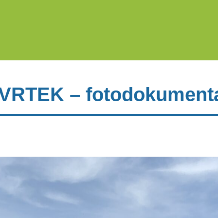
VRTEK – fotodokument