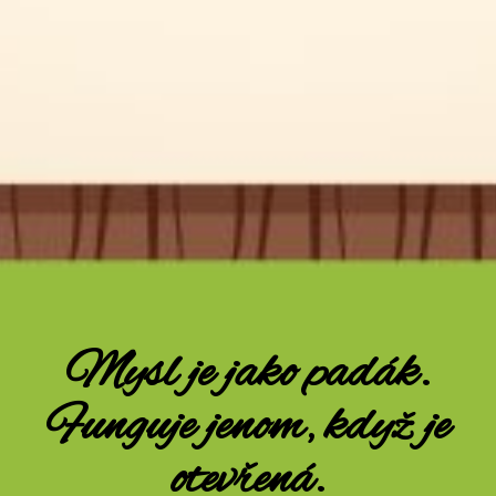
Mysl je jako padák.
Funguje jenom, když je
otevřená.