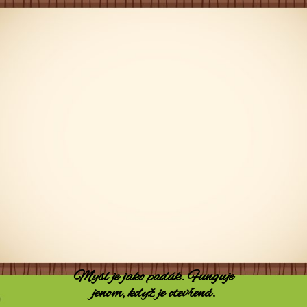
Mysl je jako padák. Funguje
jenom, když je otevřená.