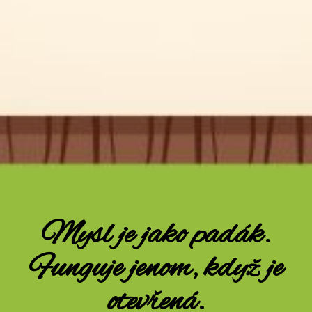
Mysl je jako padák.
Funguje jenom, když je
otevřená.